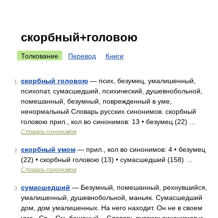
скорбный+головою
Толкование
Перевод
Книги
скорбный головою
— псих, безумец, умалишенный,
1
психопат, сумасшедший, психический, душевнобольной,
помешанный, безумный, поврежденный в уме,
ненормальный Словарь русских синонимов. скорбный
головою прил., кол во синонимов: 13 • безумец (22) …
Словарь синонимов
скорбный умом
— прил., кол во синонимов: 4 • безумец
2
(22) • скорбный головою (13) • сумасшедший (158) …
Словарь синонимов
сумасшедший
— Безумный, помешанный, рехнувшийся,
3
умалишенный, душевнобольной, маньяк. Сумасшедший
дом, дом умалишенных. На него находит. Он не в своем