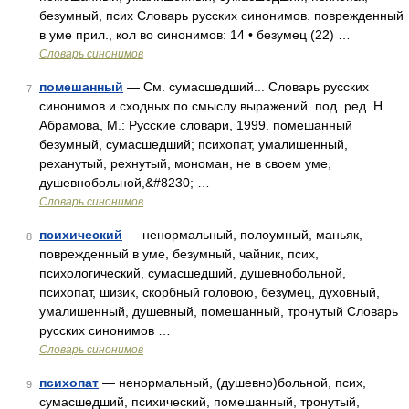
безумный, псих Словарь русских синонимов. поврежденный
в уме прил., кол во синонимов: 14 • безумец (22) …
Словарь синонимов
помешанный
— См. сумасшедший... Словарь русских
7
синонимов и сходных по смыслу выражений. под. ред. Н.
Абрамова, М.: Русские словари, 1999. помешанный
безумный, сумасшедший; психопат, умалишенный,
реханутый, рехнутый, мономан, не в своем уме,
душевнобольной,&#8230; …
Словарь синонимов
психический
— ненормальный, полоумный, маньяк,
8
поврежденный в уме, безумный, чайник, псих,
психологический, сумасшедший, душевнобольной,
психопат, шизик, скорбный головою, безумец, духовный,
умалишенный, душевный, помешанный, тронутый Словарь
русских синонимов …
Словарь синонимов
психопат
— ненормальный, (душевно)больной, псих,
9
сумасшедший, психический, помешанный, тронутый,