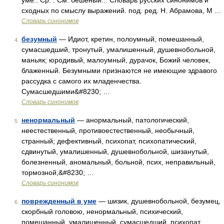
уме.. Ср. . См. бешеный... Словарь русских синонимов и
сходных по смыслу выражений. под. ред. Н. Абрамова, М …
Словарь синонимов
безумный
— Идиот, кретин, полоумный, помешанный,
4
сумасшедший, тронутый, умалишенный, душевнобольной,
маньяк; юродивый, малоумный, дурачок, Божий человек,
блаженный. Безумными признаются не имеющие здравого
рассудка с самого их младенчества.
Сумасшедшими&#8230; …
Словарь синонимов
ненормальный
— анормальный, патологический,
5
неестественный, противоестественный, необычный,
странный; дефективный, психопат, психопатический,
сдвинутый, умалишенный, душевнобольной, шизанутый,
болезненный, аномальный, больной, псих, неправильный,
тормозной,&#8230; …
Словарь синонимов
поврежденный в уме
— шизик, душевнобольной, безумец,
6
скорбный головою, ненормальный, психический,
помешанный, умалишенный, сумасшедший, психопат,