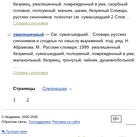
безумец, умалишенный, поврежденный в уме, скорбный
головою, полоумный, маньяк, шизик, безумный Словарь
русских синонимов. психопат см. сумасшедший 2 Слов …
Словарь синонимов
умалишенный
— См. сумасшедший... Словарь русских
10
синонимов и сходных по смыслу выражений. под. ред. Н.
Абрамова, М.: Русские словари, 1999. умалишенный
безумный, сумасшедший; полоумный, поврежденный в уме,
малахольный, безумец, тронутый, чайник, душевнобольной
…
Словарь синонимов
Страницы
Следующая
→
1
2
© Академик, 2000-2026
18+
Обратная связь:
Техподдержка
,
Реклама на сайте
👣 Путешествия